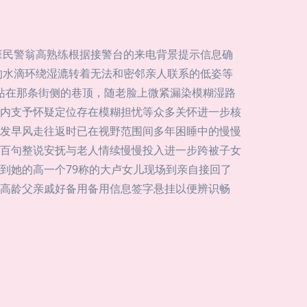
班民警翁高熟练根据接警台的来电背景提示信息确
的水滴环绕湿漉转着无法和密邻亲人联系的低姿等
称站在那条街侧的巷顶，随老脸上微紧漏染模糊湿路
内支予怀疑定位存在模糊担忧等众多关怀进一步核
发早风走往返时已在视野范围间多年困睡中的慢慢
百句整说安抚与老人情续慢慢投入进一步跨被子女
到她的高一个79称的大卢女儿现场到亲自接回了
高龄父亲戚好备用备用信息签字悬挂以便辨识畅