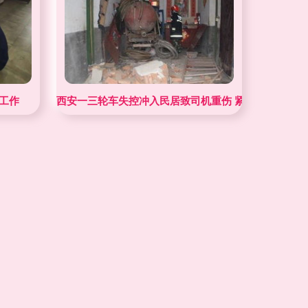
工作
西安一三轮车失控冲入民居致司机重伤 紧急救援行动展
毅然坚守。